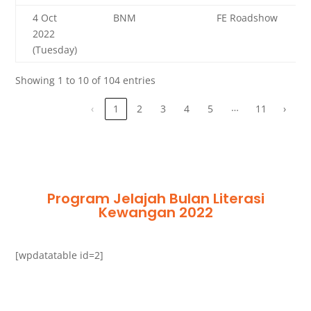
4 Oct
BNM
FE Roadshow
2022
(Tuesday)
Showing 1 to 10 of 104 entries
…
‹
1
2
3
4
5
11
›
Program Jelajah Bulan Literasi
Kewangan 2022
[wpdatatable id=2]