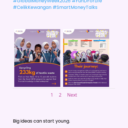
#GlobalMoneyWeek2026
#FunDForLife
#CelikKewangan
#SmartMoneyTalks
1
2
Next
Big ideas can start young.