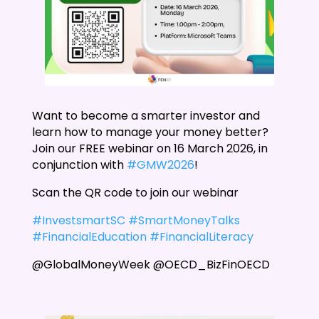
Want to become a smarter investor and
learn how to manage your money better?
Join our FREE webinar on 16 March 2026, in
conjunction with
#GMW2026
!
Scan the QR code to join our webinar
#InvestsmartSC
#SmartMoneyTalks
#FinancialEducation
#FinancialLiteracy
@GlobalMoneyWeek @OECD_BizFinOECD